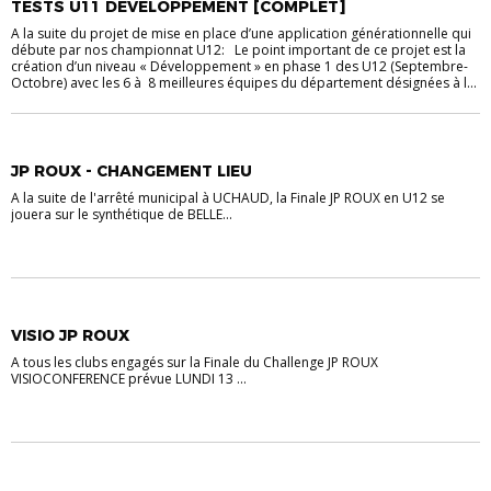
TESTS U11 DEVELOPPEMENT [COMPLET]
A la suite du projet de mise en place d’une application générationnelle qui
débute par nos championnat U12: Le point important de ce projet est la
création d’un niveau « Développement » en phase 1 des U12 (Septembre-
Octobre) avec les 6 à 8 meilleures équipes du département désignées à l...
ACTU DISTRICT
FOOTBALL ANIMATION
JP ROUX - CHANGEMENT LIEU
A la suite de l'arrêté municipal à UCHAUD, la Finale JP ROUX en U12 se
jouera sur le synthétique de BELLE...
ACTU DISTRICT
FOOTBALL ANIMATION
VISIO JP ROUX
A tous les clubs engagés sur la Finale du Challenge JP ROUX
VISIOCONFERENCE prévue LUNDI 13 ...
ACTU DISTRICT
FOOTBALL ANIMATION
U6 À U11