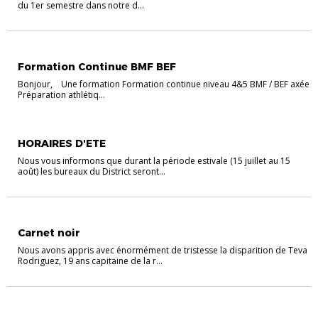
du 1er semestre dans notre d...
EDUCATEURS
Formation Continue BMF BEF
Bonjour, Une formation Formation continue niveau 4&5 BMF / BEF axée
Préparation athlétiq...
ACTU DISTRICT
HORAIRES D'ETE
Nous vous informons que durant la période estivale (15 juillet au 15
août) les bureaux du District seront...
ACTU DISTRICT
Carnet noir
Nous avons appris avec énormément de tristesse la disparition de Teva
Rodriguez, 19 ans capitaine de la r...
ACTU DISTRICT
SENIORS