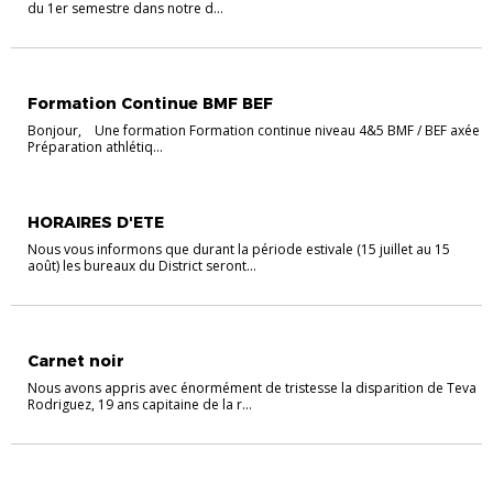
du 1er semestre dans notre d...
EDUCATEURS
Formation Continue BMF BEF
Bonjour, Une formation Formation continue niveau 4&5 BMF / BEF axée
Préparation athlétiq...
ACTU DISTRICT
HORAIRES D'ETE
Nous vous informons que durant la période estivale (15 juillet au 15
août) les bureaux du District seront...
ACTU DISTRICT
Carnet noir
Nous avons appris avec énormément de tristesse la disparition de Teva
Rodriguez, 19 ans capitaine de la r...
ACTU DISTRICT
SENIORS