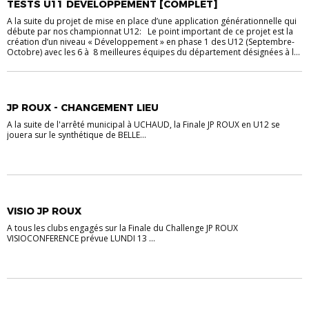
TESTS U11 DEVELOPPEMENT [COMPLET]
A la suite du projet de mise en place d’une application générationnelle qui
débute par nos championnat U12: Le point important de ce projet est la
création d’un niveau « Développement » en phase 1 des U12 (Septembre-
Octobre) avec les 6 à 8 meilleures équipes du département désignées à l...
ACTU DISTRICT
FOOTBALL ANIMATION
JP ROUX - CHANGEMENT LIEU
A la suite de l'arrêté municipal à UCHAUD, la Finale JP ROUX en U12 se
jouera sur le synthétique de BELLE...
ACTU DISTRICT
FOOTBALL ANIMATION
VISIO JP ROUX
A tous les clubs engagés sur la Finale du Challenge JP ROUX
VISIOCONFERENCE prévue LUNDI 13 ...
ACTU DISTRICT
FOOTBALL ANIMATION
U6 À U11