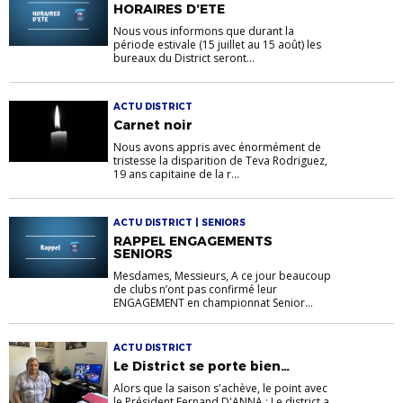
HORAIRES D’ETE
Nous vous informons que durant la
période estivale (15 juillet au 15 août) les
bureaux du District seront...
ACTU DISTRICT
Carnet noir
Nous avons appris avec énormément de
tristesse la disparition de Teva Rodriguez,
19 ans capitaine de la r...
ACTU DISTRICT | SENIORS
RAPPEL ENGAGEMENTS
SENIORS
Mesdames, Messieurs, A ce jour beaucoup
de clubs n’ont pas confirmé leur
ENGAGEMENT en championnat Senior...
ACTU DISTRICT
Le District se porte bien…
Alors que la saison s'achève, le point avec
le Président Fernand D'ANNA : Le district a