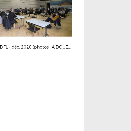
AG ADFL - déc. 2020 (photos : A.DOUESNARD)