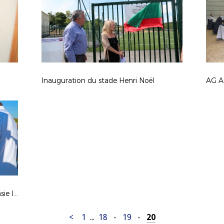
Inauguration du stade Henri Noël
Détection U15Féminines Ste Anastasie le 28.10.20
<
1
...
18
-
19
-
20