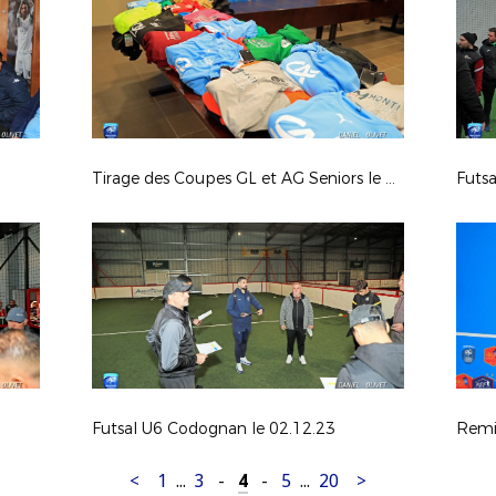
Tirage des Coupes GL et AG Seniors le 18.01.24
Futsa
Futsal U6 Codognan le 02.12.23
Remi
<
1
...
3
-
4
-
5
...
20
>