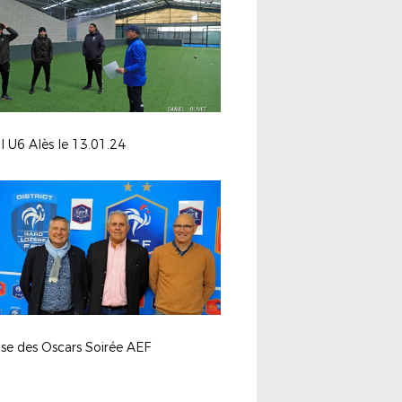
l U6 Alès le 13.01.24
se des Oscars Soirée AEF