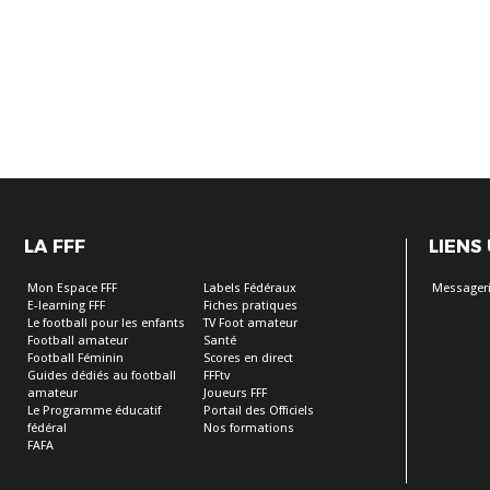
LA FFF
LIENS
Mon Espace FFF
Labels Fédéraux
Messageri
E-learning FFF
Fiches pratiques
Le football pour les enfants
TV Foot amateur
Football amateur
Santé
Football Féminin
Scores en direct
Guides dédiés au football
FFFtv
amateur
Joueurs FFF
Le Programme éducatif
Portail des Officiels
fédéral
Nos formations
FAFA